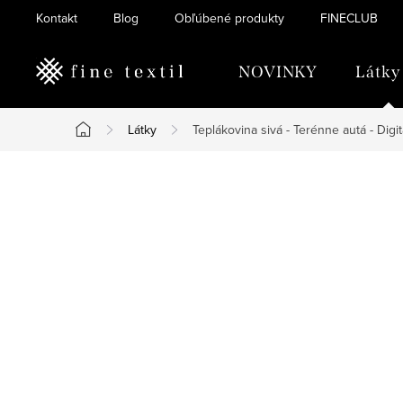
Prejsť
Kontakt
Blog
Obľúbené produkty
FINECLUB
na
obsah
NOVINKY
Látky
Látky
Teplákovina sivá - Terénne autá - Digit
Domov