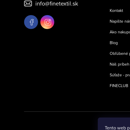
info
@
finetextil.sk
ä
Kontakt
t
Napíšte ná
i
Ako nakup
e
Blog
Obľúbené 
Náš príbeh
Súťaže - pr
FINECLUB
Tento web p