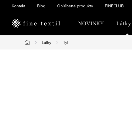
Prejsť
Kontakt
Blog
Obľúbené produkty
FINECLUB
na
obsah
NOVINKY
Látky
Látky
Tyl
Domov