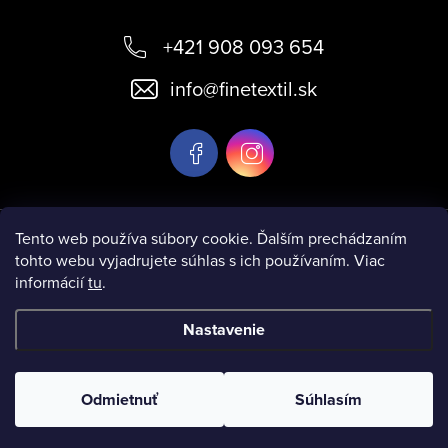
Z
á
+421 908 093 654
p
info
@
finetextil.sk
ä
t
i
e
Informácie pre vás
Tento web používa súbory cookie. Ďalším prechádzaním
tohto webu vyjadrujete súhlas s ich používaním. Viac
informácií
tu
.
Nastavenie
Copyright 2026
www.finetextil.sk
. Všetky práva vyhradené.
Odmietnuť
Súhlasím
Vytvoril Shoptet
& Verteco.sk