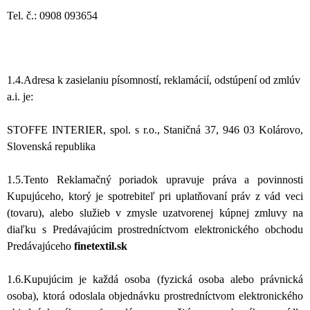
Tel. č.: 0908 093654
1.4.Adresa k zasielaniu písomností, reklamácií, odstúpení od zmlúv
a.i. je:
STOFFE INTERIER, spol. s r.o., Staničná 37, 946 03 Kolárovo,
Slovenská republika
1.5.Tento Reklamačný poriadok upravuje práva a povinnosti
Kupujúceho, ktorý je spotrebiteľ pri uplatňovaní práv z vád veci
(tovaru), alebo služieb v zmysle uzatvorenej kúpnej zmluvy na
diaľku s Predávajúcim prostredníctvom elektronického obchodu
Predávajúceho
finetextil.sk
1.6.Kupujúcim je každá osoba (fyzická osoba alebo právnická
osoba), ktorá odoslala objednávku prostredníctvom elektronického