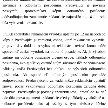
súvisiace s odborným posúdením. Predávajúci je povinný
poskytnúť spotrebiteľovi kópiu odborného posúdenia
odôvodňujúceho zamietnutie reklamácie najneskôr do 14 dní odo
dňa vybavenia reklamácie.
5.5.Ak spotrebiteľ reklamáciu výrobku uplatnil po 12 mesiacoch od
kúpy a Predávajúci ju zamietol, osoba, ktorá reklamáciu vybavila,
je povinná v doklade o vybavení reklamácie uviesť, komu môže
spotrebiteľ zaslať výrobok na odborné posúdenie. Ak je výrobok
zaslaný na odborné posúdenie určenej osobe, náklady odborného
posúdenia, ako aj všetky ostatné s tým súvisiace účelne vynaložené
náklady znáša Predávajúci bez ohľadu na výsledok odborného
posúdenia. Ak spotrebiteľ odborným posúdením preukáže
zodpovednosť Predávajúceho za vadu, môže reklamáciu uplatniť
znova; počas vykonávania odborného posúdenia záručná doba
neplynie. Predávajúci je povinný spotrebiteľovi uhradiť do 14 dní
odo dňa znova uplatnenia reklamácie všetky náklady vynaložené na
odborné posúdenie, ako aj všetky s tým súvisiace účelne