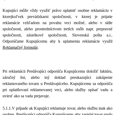
Kupujúci môže vždy využiť právo uplatniť osobne reklamáciu v
ktorejkoľvek prevádzkarni spoločnosti, v ktorej je
prijatie
reklamácie vzhľadom na povahu veci možné,
alebo v sídle
spoločnosti, alebo prostredníctvom tretích osôb napr. prepravné
spoločnosti, zásielkové spoločnosti, Slovenská pošta a.i.
.
Odporúčame Kupujúcemu aby k uplatneniu reklamácie využil
Reklamačný formulár
.
Pri reklamácii Predávajúci odporúča Kupujúcemu doložiť faktúru,
záručný list, alebo iný doklad preukazujúci zakúpenie
reklamovaného tovaru u Predávajúceho. Kupujúcemu sa odporúča
pri uplatňovaní reklamovanej veci, alebo služby opísať vadu a
uviesť ako sa vada prejavuje.
5.1.1.V prípade ak Kupujúci reklamuje tovar, alebo službu inak ako
osobne, Predávajúci odporúča Kupujúcemu aby zasielal tovar spolu