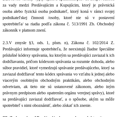
za vady medzi Predávajúcim a Kupujúcim, ktorý je právnická
osoba alebo fyzická osoba podnikateľ, ktorý koná v rámci svojej
podnikateľskej činnosti /osoby, ktoré nie sú v postavení
spotrebiteľa/ sa riadia podľa zákona č. 513/1991 Zb. Obchodný
zákonník v platnom znení.
2.3.V zmysle §3, ods. 1, písm. n), Zákona č. 102/2014 Z.
Predávajúci informuje spotrebiteľa, že neexistujú žiadne špeciálne
príslušné kódexy správania, ku ktorým sa predávajúci zaviazal k ich
dodržiavaniu, pričom kódexom správania sa rozumie dohoda, alebo
súbor pravidiel, ktoré vymedzujú správanie predávajúceho, ktorý sa
zaviazal dodržiavať tento kódex správania vo vzťahu k jednej alebo
viacerým osobitným obchodným praktikám, alebo obchodným
odvetviam, ak tieto nie sú ustanovené zákonom, alebo iným
právnym predpisom alebo opatrením orgánu verejnej správy), ktoré
sa predávajúci zaviazal dodržiavať, a o spôsobe, akým sa môže
spotrebiteľ s nimi oboznámiť, alebo získať ich znenie.