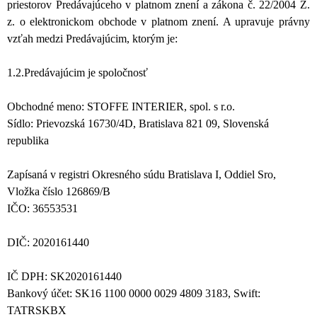
priestorov Predávajúceho v platnom znení a zákona č. 22/2004 Z.
z. o elektronickom obchode v platnom znení. A upravuje právny
vzťah medzi Predávajúcim, ktorým je:
1.2.Predávajúcim je spoločnosť
Obchodné meno: STOFFE INTERIER, spol. s r.o.
Sídlo: Prievozská 16730/4D, Bratislava 821 09, Slovenská
republika
Zapísaná v registri Okresného súdu Bratislava I, Oddiel Sro,
Vložka číslo 126869/B
IČO: 36553531
DIČ: 2020161440
IČ DPH: SK2020161440
Bankový účet: SK16 1100 0000 0029 4809 3183, Swift:
TATRSKBX