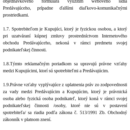
objednávkového formulára využitím webového sídla
Predávajúceho, prípadne ďalšími diaľkovo-komunikačnými
prostriedkami.
1.7. Spotrebiteľom je Kupujúci, ktorý je fyzickou osobou, a ktorý
pri uzatváraní kúpnej zmluvy prostredníctvom Internetového
obchodu Predávajúceho, nekoná v rámci predmetu svojej
podnikateľskej činnosti.
1.8.Týmto reklamačným poriadkom sa upravujú právne vzťahy
medzi Kupujúcimi, ktorí sú spotrebiteľmi a Predávajúcim.
1.9.Právne vzťahy vyplývajúce z uplatnenia práv zo zodpovednosti
za vady medzi Predávajúcim a Kupujúcim, ktorý je právnická
osoba alebo fyzická osoba podnikateľ, ktorý koná v rámci svojej
podnikateľskej činnosti /osoby, ktoré nie sú v postavení
spotrebiteľa/ sa riadia podľa zákona č. 513/1991 Zb. Obchodný
zákonník v platnom znení.