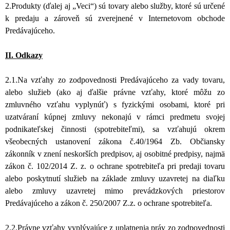
2.Produkty (ďalej aj „Veci“) sú tovary alebo služby, ktoré sú určené
k predaju a zároveň sú zverejnené v Internetovom obchode
Predávajúceho.
II. Odkazy
2.1.Na vzťahy zo zodpovednosti Predávajúceho za vady tovaru,
alebo služieb (ako aj ďalšie právne vzťahy, ktoré môžu zo
zmluvného vzťahu vyplynúť) s fyzickými osobami, ktoré pri
uzatváraní kúpnej zmluvy nekonajú v rámci predmetu svojej
podnikateľskej činnosti (spotrebiteľmi), sa vzťahujú okrem
všeobecných ustanovení zákona č.40/1964 Zb. Občiansky
zákonník v znení neskorších predpisov, aj osobitné predpisy, najmä
zákon č. 102/2014 Z. z. o ochrane spotrebiteľa pri predaji tovaru
alebo poskytnutí služieb na základe zmluvy uzavretej na diaľku
alebo zmluvy uzavretej mimo prevádzkových priestorov
Predávajúceho a zákon č. 250/2007 Z.z. o ochrane spotrebiteľa.
2.2.Právne vzťahy vyplývajúce z uplatnenia práv zo zodpovednosti