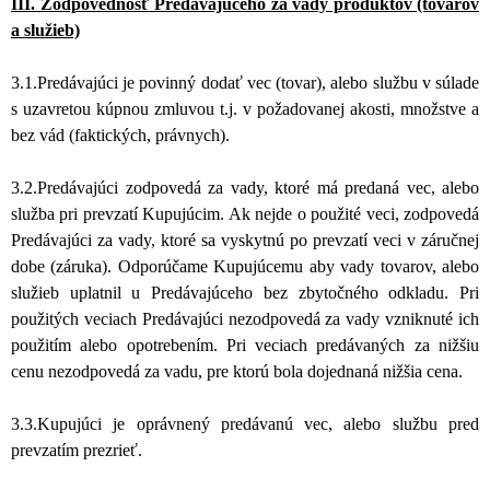
III. Zodpovednosť Predávajúceho za vady produktov (tovarov
a služieb)
3.1.Predávajúci je povinný dodať vec (tovar), alebo službu v súlade
s uzavretou kúpnou zmluvou t.j. v požadovanej akosti, množstve a
bez vád (faktických, právnych).
3.2.Predávajúci zodpovedá za vady, ktoré má predaná vec, alebo
služba pri prevzatí Kupujúcim. Ak nejde o použité veci, zodpovedá
Predávajúci za vady, ktoré sa vyskytnú po prevzatí veci v záručnej
dobe (záruka). Odporúčame Kupujúcemu aby vady tovarov, alebo
služieb uplatnil u Predávajúceho bez zbytočného odkladu. Pri
použitých veciach Predávajúci nezodpovedá za vady vzniknuté ich
použitím alebo opotrebením. Pri veciach predávaných za nižšiu
cenu nezodpovedá za vadu, pre ktorú bola dojednaná nižšia cena.
3.3.Kupujúci je oprávnený predávanú vec, alebo službu pred
prevzatím prezrieť.