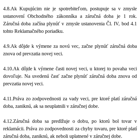
4.8.Ak Kupujúcim nie je spotrebiteľom, postupuje sa v zmysle
ustanovení Obchodného zákonníka a záručná doba je 1 rok.
Záručná doba začína plynúť v zmysle ustanovenia Čl. IV, bod 4.1
tohto Reklamačného poriadku.
4.9.Ak dôjde k výmene za novú vec, začne plynúť záručná doba
znova od prevzatia novej veci.
4.10.Ak dôjde k výmene časti novej veci, u ktorej to povaha veci
dovoľuje. Na uvedenú časť začne plynúť záručná doba znova od
prevzatia novej veci.
4.11.Práva zo zodpovednosti za vady veci, pre ktoré platí záručná
doba, zaniknú, ak sa neuplatnili v záručnej dobe.
4.12.Záručná doba sa predlžuje o dobu, po ktorú bol tovar v
reklamácii. Práva zo zodpovednosti za chyby tovaru, pre ktoré platí
záručná doba, zaniknú, ak neboli uplatnené v záručnej dobe.