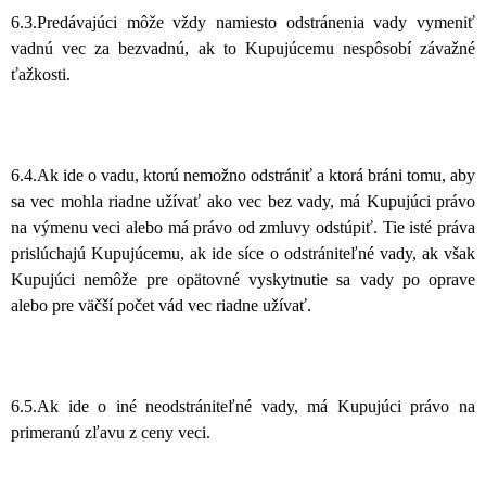
6.3.Predávajúci môže vždy namiesto odstránenia vady vymeniť
vadnú vec za bezvadnú, ak to Kupujúcemu nespôsobí závažné
ťažkosti.
6.4.Ak ide o vadu, ktorú nemožno odstrániť a ktorá bráni tomu, aby
sa vec mohla riadne užívať ako vec bez vady, má Kupujúci právo
na výmenu veci alebo má právo od zmluvy odstúpiť. Tie isté práva
prislúchajú Kupujúcemu, ak ide síce o odstrániteľné vady, ak však
Kupujúci nemôže pre opätovné vyskytnutie sa vady po oprave
alebo pre väčší počet vád vec riadne užívať.
6.5.Ak ide o iné neodstrániteľné vady, má Kupujúci právo na
primeranú zľavu z ceny veci.