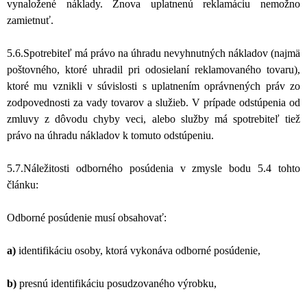
vynaložené náklady. Znova uplatnenú reklamáciu nemožno
zamietnuť.
5.6.Spotrebiteľ má právo na úhradu nevyhnutných nákladov (najmä
poštovného, ktoré uhradil pri odosielaní reklamovaného tovaru),
ktoré mu vznikli v súvislosti s uplatnením oprávnených práv zo
zodpovednosti za vady tovarov a služieb.
V prípade odstúpenia od
zmluvy z dôvodu chyby veci, alebo služby má spotrebiteľ tiež
právo na úhradu nákladov k tomuto odstúpeniu.
5.7.Náležitosti odborného posúdenia v zmysle bodu 5.4 tohto
článku:
Odborné posúdenie musí obsahovať:
a)
identifikáciu osoby, ktorá vykonáva odborné posúdenie,
b)
presnú identifikáciu posudzovaného výrobku,