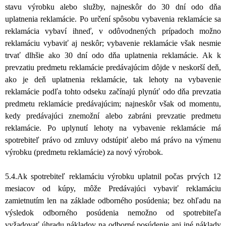
stavu výrobku alebo služby, najneskôr do 30 dní odo dňa
uplatnenia reklamácie. Po určení spôsobu vybavenia reklamácie sa
reklamácia vybaví ihneď, v odôvodnených prípadoch možno
reklamáciu vybaviť aj neskôr; vybavenie reklamácie však nesmie
trvať dlhšie ako 30 dní odo dňa uplatnenia reklamácie. Ak k
prevzatiu predmetu reklamácie predávajúcim dôjde v neskorší deň,
ako je deň uplatnenia reklamácie, tak lehoty na vybavenie
reklamácie podľa tohto odseku začínajú plynúť odo dňa prevzatia
predmetu reklamácie predávajúcim; najneskôr však od momentu,
kedy predávajúci znemožní alebo zabráni prevzatie predmetu
reklamácie. Po uplynutí lehoty na vybavenie reklamácie má
spotrebiteľ právo od zmluvy odstúpiť alebo má právo na výmenu
výrobku (predmetu reklamácie) za nový výrobok.
5.4.
Ak spotrebiteľ reklamáciu výrobku uplatnil počas prvých 12
mesiacov od kúpy, môže Predávajúci vybaviť reklamáciu
zamietnutím len na základe odborného posúdenia; bez ohľadu na
výsledok odborného posúdenia nemožno od spotrebiteľa
vyžadovať úhradu nákladov na odborné posúdenie ani iné náklady