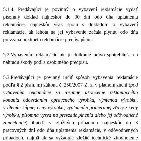
5.1.4.
Predávajúci je povinný o vybavení reklamácie vydať
písomný doklad najneskôr do 30 dní odo dňa uplatnenia
reklamácie, najneskôr však spolu s dokladom o vybavení
reklamácie, ak lehota na jej vybavenie začala plynúť odo dňa
prevzatia predmetu reklamácie predávajúcim.
5.2.Vybavením reklamácie nie je dotknuté právo spotrebiteľa na
náhradu škody podľa osobitného predpisu.
5.3.Predávajúci je povinný určiť spôsob vybavenia reklamácie
podľa § 2 písm. m) zákona č. 250/2007 Z. z. v platnom znení (
pod
v
ybavením reklamácie sa rozumie ukončenie reklamačného
konania odovzdaním opraveného výrobku, výmenou výrobku,
vrátením kúpnej ceny výrobku, vyplatením primeranej zľavy z ceny
výrobku, písomná výzva na prevzatie plnenia alebo jej odôvodnené
zamietnutie
)
ihneď, v zložitých prípadoch najneskôr do 3
pracovných dní odo dňa uplatnenia reklamácie, v odôvodnených
prípadoch, najmä ak sa vyžaduje zložité technické zhodnotenie