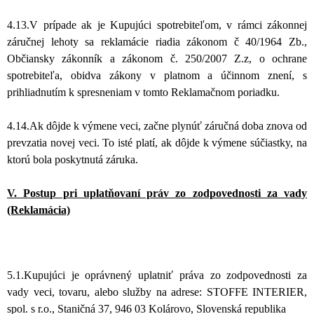
4.13.V prípade ak je Kupujúci spotrebiteľom, v rámci zákonnej
záručnej lehoty sa reklamácie riadia zákonom č 40/1964 Zb.,
Občiansky zákonník a zákonom č. 250/2007 Z.z, o ochrane
spotrebiteľa, obidva zákony v platnom a účinnom znení, s
prihliadnutím k spresneniam v tomto Reklamačnom poriadku.
4.14.
Ak dôjde k výmene veci, začne plynúť záručná doba znova od
prevzatia novej veci. To isté platí, ak dôjde k výmene súčiastky, na
ktorú bola poskytnutá záruka.
V. Postup pri uplatňovaní práv zo zodpovednosti za vady
(Reklamácia)
5.1.Kupujúci je oprávnený uplatniť práva zo zodpovednosti za
vady veci, tovaru, alebo služby na adrese: STOFFE INTERIER,
spol. s r.o., Staničná 37, 946 03 Kolárovo, Slovenská republika