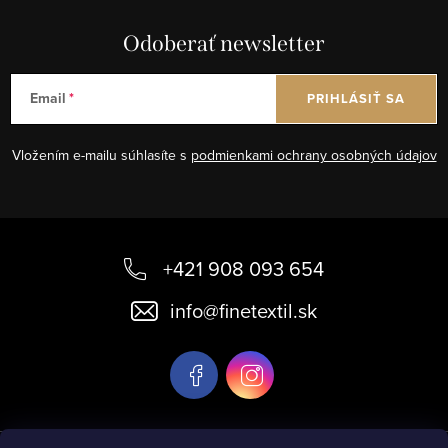
Odoberať newsletter
Email
PRIHLÁSIŤ SA
Vložením e-mailu súhlasíte s
podmienkami ochrany osobných údajov
Z
á
+421 908 093 654
p
info
@
finetextil.sk
ä
t
i
e