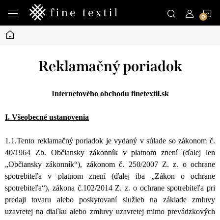
Prejsť
N
na
obsah
Domov
K
Reklamačný poriadok
Internetového obchodu finetextil.sk
I. Všeobecné ustanovenia
1.1.Tento reklamačný poriadok je vydaný v súlade so zákonom č.
40/1964 Zb. Občiansky zákonník v platnom znení (ďalej len
„Občiansky zákonník“), zákonom č. 250/2007 Z. z. o ochrane
spotrebiteľa v platnom znení (ďalej iba „Zákon o ochrane
spotrebiteľa“), zákona č.102/2014 Z. z. o ochrane spotrebiteľa pri
predaji tovaru alebo poskytovaní služieb na základe zmluvy
uzavretej na diaľku alebo zmluvy uzavretej mimo prevádzkových