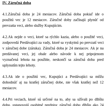
IV. Záručná doba
4.1.Záručná doba je 24 mesiacov. Záručná doba pokiaľ ide o
použitú vec je 12 mesiacov. Záručné doby začínajú plynúť od
prevzatia veci, alebo služby Kupujúcim.
4.2.Ak nejde o veci, ktoré sa rýchlo kazia, alebo o použité veci,
zodpovedá Predávajúci za vady, ktoré sa vyskytnú po prevzatí veci
v záručnej dobe (záruka). Záručná doba je 24 mesiacov. Ak je na
predávanej veci, jej obale alebo návode k nej pripojenom
vyznačená lehota na použitie, neskončí sa záručná doba pred
uplynutím tejto lehoty.
4.3.Ak ide o použitú vec, Kupujúci a Predávajúci sa môžu
dohodnúť aj na kratšej záručnej dobe, nie však kratšej než 12
mesiacov.
4.4.Pri veciach, ktoré sú určené na to, aby sa užívali po dlhšiu
dobu, ustanovujú osobitné predpisy záručnú dobu dlhšiu ako 24