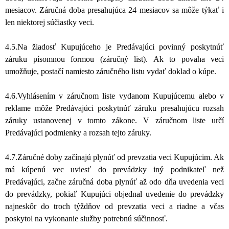
mesiacov. Záručná doba presahujúca 24 mesiacov sa môže týkať i
len niektorej súčiastky veci.
4.5.Na žiadosť Kupujúceho je Predávajúci povinný poskytnúť
záruku písomnou formou (záručný list). Ak to povaha veci
umožňuje, postačí namiesto záručného listu vydať doklad o kúpe.
4.6.Vyhlásením v záručnom liste vydanom Kupujúcemu alebo v
reklame môže Predávajúci poskytnúť záruku presahujúcu rozsah
záruky ustanovenej v tomto zákone. V záručnom liste určí
Predávajúci podmienky a rozsah tejto záruky.
4.7.Záručné doby začínajú plynúť od prevzatia veci Kupujúcim. Ak
má kúpenú vec uviesť do prevádzky iný podnikateľ než
Predávajúci, začne záručná doba plynúť až odo dňa uvedenia veci
do prevádzky, pokiaľ Kupujúci objednal uvedenie do prevádzky
najneskôr do troch týždňov od prevzatia veci a riadne a včas
poskytol na vykonanie služby potrebnú súčinnosť.