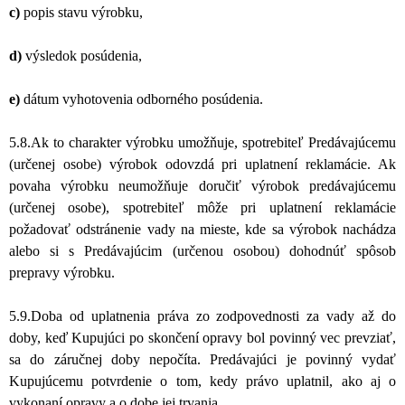
c)
popis stavu výrobku,
d)
výsledok posúdenia,
e)
dátum vyhotovenia odborného posúdenia.
5.8.Ak to charakter výrobku umožňuje, spotrebiteľ Predávajúcemu
(určenej osobe) výrobok odovzdá pri uplatnení reklamácie. Ak
povaha výrobku neumožňuje doručiť výrobok predávajúcemu
(určenej osobe), spotrebiteľ môže pri uplatnení reklamácie
požadovať odstránenie vady na mieste, kde sa výrobok nachádza
alebo si s Predávajúcim (určenou osobou) dohodnúť spôsob
prepravy výrobku.
5.9.Doba od uplatnenia práva zo zodpovednosti za vady až do
doby, keď Kupujúci po skončení opravy bol povinný vec prevziať,
sa do záručnej doby nepočíta. Predávajúci je povinný vydať
Kupujúcemu potvrdenie o tom, kedy právo uplatnil, ako aj o
vykonaní opravy a o dobe jej trvania.