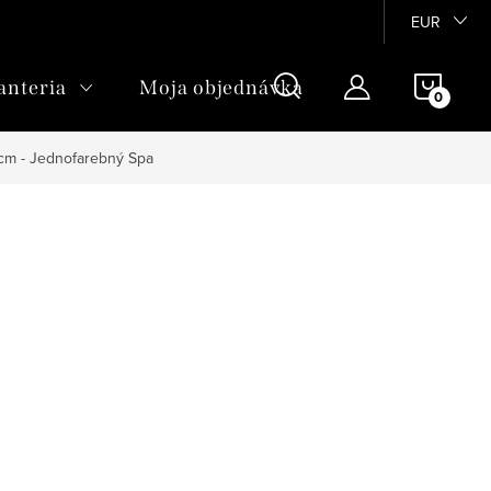
EUR
NÁKU
anteria
Moja objednávka
KOŠÍ
 cm - Jednofarebný Spa