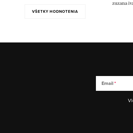
zuzana iv
VŠETKY HODNOTENIA
Email
Vl