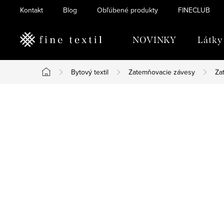
Prejsť
Kontakt
Blog
Obľúbené produkty
FINECLUB
na
obsah
NOVINKY
Látky
Bytový textil
Zatemňovacie závesy
Za
Domov