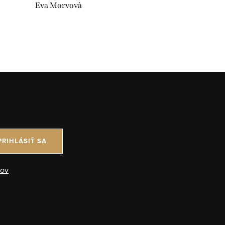
Eva Morvovà
PRIHLÁSIŤ SA
jov