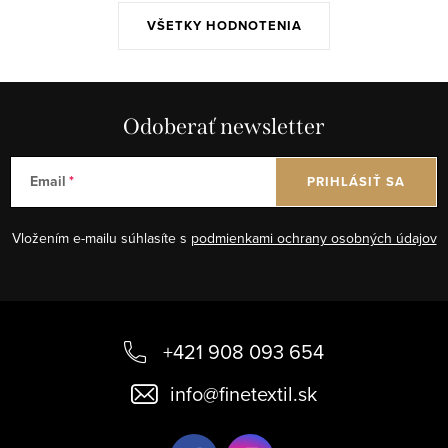
VŠETKY HODNOTENIA
Odoberať newsletter
Email
PRIHLÁSIŤ SA
Vložením e-mailu súhlasíte s
podmienkami ochrany osobných údajov
Z
á
+421 908 093 654
p
info
@
finetextil.sk
ä