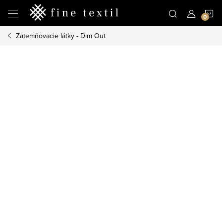
Prejsť
N
na
obsah
Zatemňovacie látky - Dim Out
K