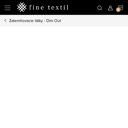
Prejsť
N
na
obsah
Zatemňovacie látky - Dim Out
K