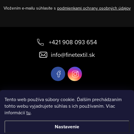
Vložením e-mailu súhlasíte s
podmienkami ochrany osobných údajov
Z
á
+421 908 093 654
p
info
@
finetextil.sk
ä
t
i
e
Informácie pre vás
Tento web používa súbory cookie. Ďalším prechádzaním
tohto webu vyjadrujete súhlas s ich používaním. Viac
informácií
tu
.
Nastavenie