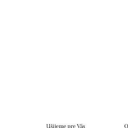
Ušijeme pre Vás
O