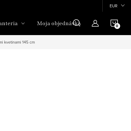
EUR
NÁKU
anteria
Moja objednávka
KOŠÍ
mi kvetinami 145 cm