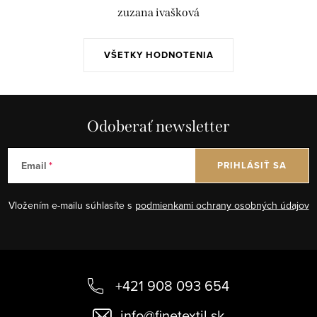
zuzana ivašková
VŠETKY HODNOTENIA
Odoberať newsletter
Email
PRIHLÁSIŤ SA
Vložením e-mailu súhlasíte s
podmienkami ochrany osobných údajov
Z
á
+421 908 093 654
p
info
@
finetextil.sk