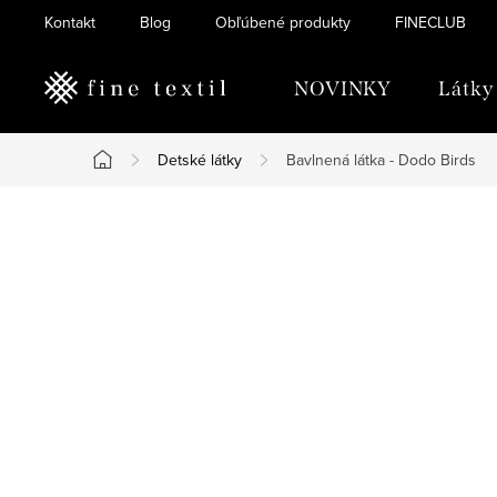
Prejsť
Kontakt
Blog
Obľúbené produkty
FINECLUB
na
obsah
NOVINKY
Látky
Detské látky
Bavlnená látka - Dodo Birds
Domov