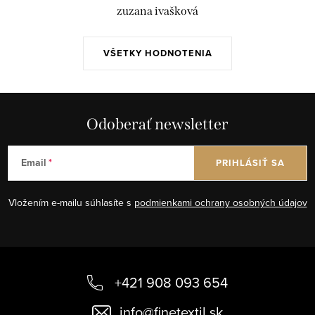
zuzana ivašková
VŠETKY HODNOTENIA
Odoberať newsletter
Email
PRIHLÁSIŤ SA
Vložením e-mailu súhlasíte s
podmienkami ochrany osobných údajov
Z
á
+421 908 093 654
p
info
@
finetextil.sk