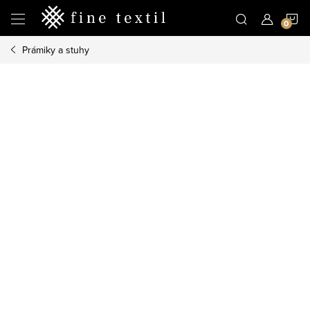
Prejsť
N
na
obsah
Prámiky a stuhy
K