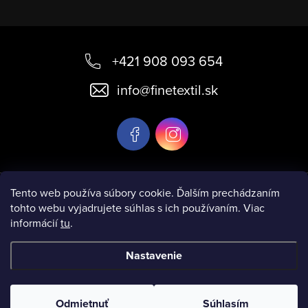
Z
á
+421 908 093 654
p
info
@
finetextil.sk
ä
t
i
e
Informácie pre vás
Tento web používa súbory cookie. Ďalším prechádzaním
tohto webu vyjadrujete súhlas s ich používaním. Viac
informácií
tu
.
Nastavenie
Copyright 2026
www.finetextil.sk
. Všetky práva vyhradené.
Odmietnuť
Súhlasím